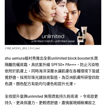
21BB_MODEL_BIG_1.5x1_text
shu uemura植村秀推出全新unlimited block:booster水潤
隔離防曬底霜，具抗紫外線 SPF50+ PA+++，防止污染物
依附於肌膚上，同時海洋深層水讓肌膚在各種環境下皆感
覺舒適。採用珍珠光譜技術製造，為亞洲肌膚所研發四款
色調，顏色配方有助均勻膚色和提升光澤。
全效提升皇牌unlimited 無限透氣持久粉底液 ，令底妝更
持久、更具保護力、更輕透舒適，盡情展現細緻裸妝之