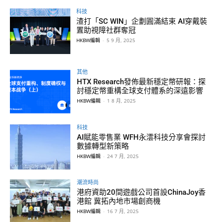
科技
渣打「SC WIN」企劃圓滿結束 AI穿戴裝
置助視障社群奪冠
HKBW編輯
-
5 9 月, 2025
其他
HTX Research發佈最新穩定幣研報：探
討穩定幣重構全球支付體系的深遠影響
HKBW編輯
-
1 8 月, 2025
科技
AI賦能零售業 WFH永澐科技分享會探討
數據轉型新策略
HKBW編輯
-
24 7 月, 2025
潮流時尚
港府資助20間遊戲公司首設ChinaJoy香
港館 冀拓內地市場創商機
HKBW編輯
-
16 7 月, 2025