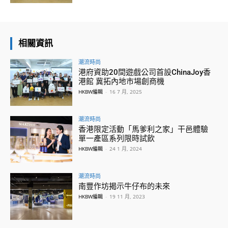
相關資訊
潮流時尚
港府資助20間遊戲公司首設ChinaJoy香
港館 冀拓內地市場創商機
HKBW編輯
-
16 7 月, 2025
潮流時尚
香港限定活動「馬爹利之家」干邑體驗
單一產區系列限時試飲
HKBW編輯
-
24 1 月, 2024
潮流時尚
南豐作坊揭示牛仔布的未來
HKBW編輯
-
19 11 月, 2023