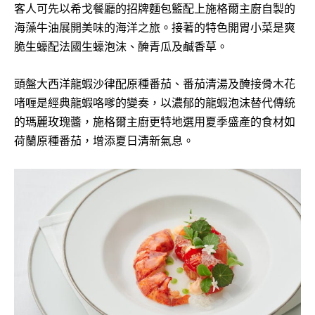
客人可先以希戈餐廳的招牌麵包籃配上施格爾主廚自製的
海藻牛油展開美味的海洋之旅。接著的特色開胃小菜是爽
脆生蠔配法國生蠔泡沫、醃青瓜及鹹香草。
頭盤大西洋龍蝦沙律配原種番茄、番茄清湯及醃接骨木花
啫喱是經典龍蝦咯嗲的變奏，以濃郁的龍蝦泡沫替代傳統
的瑪麗玫瑰醬，施格爾主廚更特地選用夏季盛產的食材如
荷蘭原種番茄，增添夏日清新氣息。