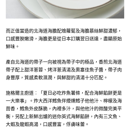
而正值當造的北海道海膽配燴蘿蔔及海膽慕絲鮮甜濃郁，
口感豐腴嫩滑，海膽更是從日本訂購翌日送達，盡顯原始
鮮味。
產自北海道的帶子一向被視為帶子中的極品，香煎北海道
帶子配上甜洋蔥蓉、烤洋蔥清湯及奧塞佳魚子醬，帶子肉
身豐厚，質感柔軟濕潤，與鮮甜的清湯十分匹配。
施格爾主廚道︰「夏日必吃炸魚薯條，配合海鮮餡餅更是
一大樂事」。炸大西洋鱈魚伴煙燻鱈子他他汁、檸檬及海
茴香，鱈魚外皮酥脆，內裡多汁，與他他汁的微酸完美平
衡，另配上新鮮出爐的迷你英式海鮮餡餅，內有三文魚、
大蝦及龍蝦高湯，口感豐富，俘虜味蕾。