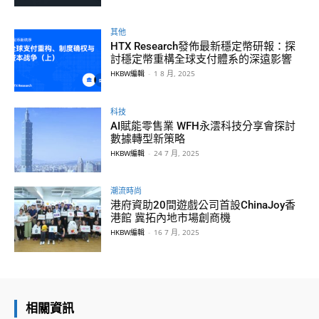
其他
HTX Research發佈最新穩定幣研報：探
討穩定幣重構全球支付體系的深遠影響
HKBW編輯
-
1 8 月, 2025
科技
AI賦能零售業 WFH永澐科技分享會探討
數據轉型新策略
HKBW編輯
-
24 7 月, 2025
潮流時尚
港府資助20間遊戲公司首設ChinaJoy香
港館 冀拓內地市場創商機
HKBW編輯
-
16 7 月, 2025
相關資訊