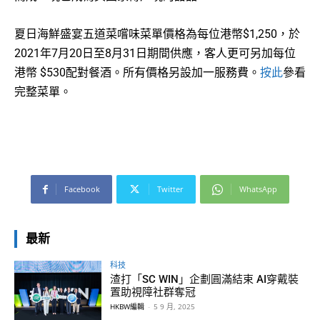
夏日海鮮盛宴五道菜嚐味菜單價格為每位港幣$1,250，於
2021年7月20日至8月31日期間供應，客人更可另加每位
港幣 $530配對餐酒。所有價格另設加一服務費。
按此
參看
完整菜單。
Facebook
Twitter
WhatsApp
最新
科技
渣打「SC WIN」企劃圓滿結束 AI穿戴裝
置助視障社群奪冠
HKBW編輯
-
5 9 月, 2025