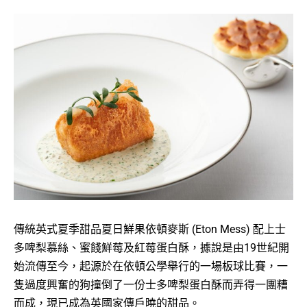
傳統英式夏季甜品夏日鮮果依頓麥斯 (Eton Mess) 配上士
多啤梨慕絲、蜜餞鮮莓及紅莓蛋白酥，據說是由19世紀開
始流傳至今，起源於在依頓公學舉行的一場板球比賽，一
隻過度興奮的狗撞倒了一份士多啤梨蛋白酥而弄得一團糟
而成，現已成為英國家傳戶曉的甜品。