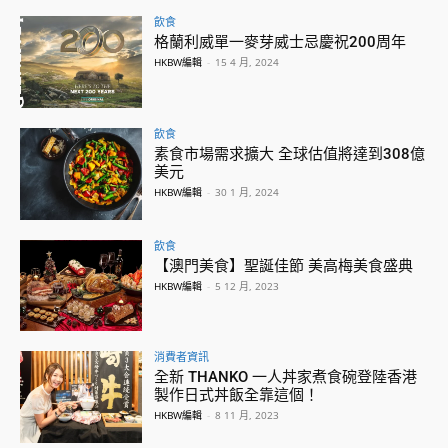
飲食
格蘭利威單一麥芽威士忌慶祝200周年
HKBW編輯
-
15 4 月, 2024
飲食
素食市場需求擴大 全球估值將達到308億
美元
HKBW編輯
-
30 1 月, 2024
飲食
【澳門美食】聖誕佳節 美高梅美食盛典
HKBW編輯
-
5 12 月, 2023
消費者資訊
全新 THANKO 一人丼家煮食碗登陸香港
製作日式丼飯全靠這個！
HKBW編輯
-
8 11 月, 2023