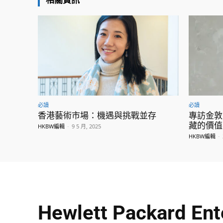
必讀
必讀
香港藝術市場：機遇與挑戰並存
專訪金敦
藏的價值
HKBW編輯
-
9 5 月, 2025
HKBW編輯
-