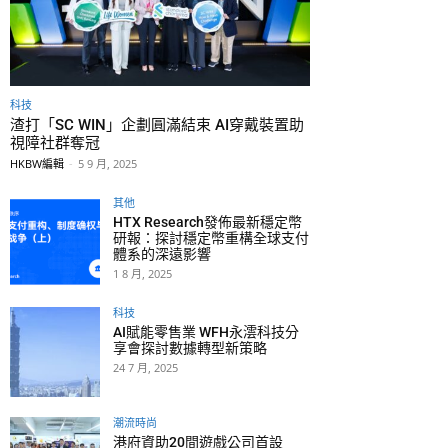
科技
渣打「SC WIN」企劃圓滿結束 AI穿戴裝置助
視障社群奪冠
HKBW編輯
-
5 9 月, 2025
其他
HTX Research發佈最新穩定幣
研報：探討穩定幣重構全球支付
體系的深遠影響
1 8 月, 2025
科技
AI賦能零售業 WFH永澐科技分
享會探討數據轉型新策略
24 7 月, 2025
潮流時尚
港府資助20間遊戲公司首設