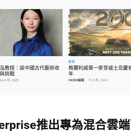
飲食
泓教授：談中國古代藝術收
格蘭利威單一麥芽威士忌慶祝
與挑戰
年
24 4 月, 2025
HKBW編輯
-
15 4 月, 2024