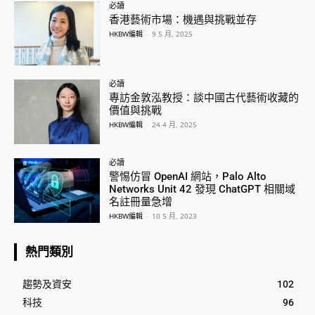
必讀
香港藝術市場：機遇與挑戰並存
HKBW編輯
-
9 5 月, 2025
必讀
專訪金敦泓教授：談中國古代藝術收藏的
價值與挑戰
HKBW編輯
-
24 4 月, 2025
必讀
警惕仿冒 OpenAI 網站，Palo Alto
Networks Unit 42 發現 ChatGPT 相關域
名註冊量急增
HKBW編輯
-
10 5 月, 2023
熱門類別
趨勢及資安
102
科技
96