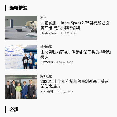
編輯精選
科技
開箱實測｜Jabra Speak2 75雙機駁埋開
會神器 隔八米講嘢都清
Charles Kwok
-
17 4 月, 2025
編輯精選
未來勞動力研究：香港企業面臨的挑戰和
機遇
HKBW編輯
-
6 10 月, 2023
編輯精選
2023年上半年商舖租賃量創新高，餐飲
業佔比最高
HKBW編輯
-
11 7 月, 2023
必讀