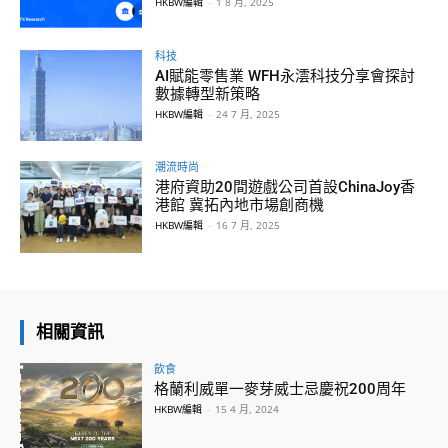
HKBW編輯
-
1 8 月, 2025
科技
AI賦能零售業 WFH永澐科技分享會探討
數據轉型新策略
HKBW編輯
-
24 7 月, 2025
潮流時尚
港府資助20間遊戲公司首設ChinaJoy香
港館 冀拓內地市場創商機
HKBW編輯
-
16 7 月, 2025
相關資訊
飲食
格蘭利威單一麥芽威士忌慶祝200周年
HKBW編輯
-
15 4 月, 2024