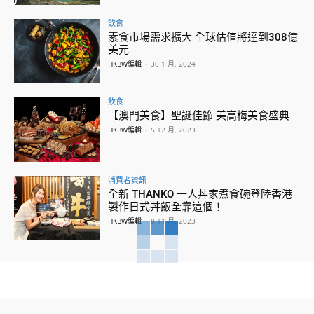
飲食
素食市場需求擴大 全球估值將達到308億
美元
HKBW編輯
-
30 1 月, 2024
飲食
【澳門美食】聖誕佳節 美高梅美食盛典
HKBW編輯
-
5 12 月, 2023
消費者資訊
全新 THANKO 一人丼家煮食碗登陸香港
製作日式丼飯全靠這個！
HKBW編輯
-
8 11 月, 2023