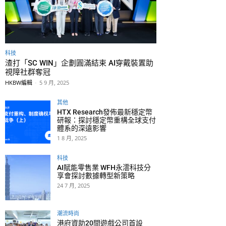
科技
渣打「SC WIN」企劃圓滿結束 AI穿戴裝置助
視障社群奪冠
HKBW編輯
-
5 9 月, 2025
其他
HTX Research發佈最新穩定幣
研報：探討穩定幣重構全球支付
體系的深遠影響
1 8 月, 2025
科技
AI賦能零售業 WFH永澐科技分
享會探討數據轉型新策略
24 7 月, 2025
潮流時尚
港府資助20間遊戲公司首設