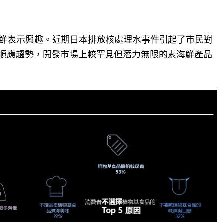
海鮮表示興趣。近期日本排放核處理水事件引起了市民對
順應趨勢，開發市場上較罕見但潛力無限的素海鮮產品