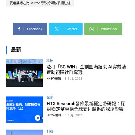
我老婆嫁左比 Mirror 導致婚姻破裂關注組
Facebook
Twitter
WhatsApp
最新
科技
渣打「SC WIN」企劃圓滿結束 AI穿戴裝
置助視障社群奪冠
HKBW編輯
-
5 9 月, 2025
其他
HTX Research發佈最新穩定幣研報：探
討穩定幣重構全球支付體系的深遠影響
HKBW編輯
-
1 8 月, 2025
科技