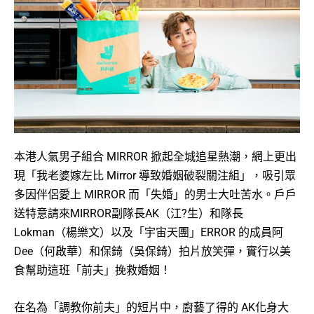
本港人氣男子組合 MIRROR 掀起全城追星熱潮，網上更出
現「我老婆嫁左比 Mirror 導致婚姻破裂關注組」，吸引眾
多因伴侶愛上 MIRROR 而「失婚」的男士大吐苦水。戶戶
送特意請來MIRROR副隊長AK（江?生）和隊長
Lokman（楊樂文）以及「宇宙天團」ERROR 的成員阿
Dee（何啟華）和保錡（吳保錡）拍片放笑彈，實行以美
食幫助這班「前夫」挽救婚姻！
在名為「調教你前夫」的短片中，廚藝了得的 AK化身大