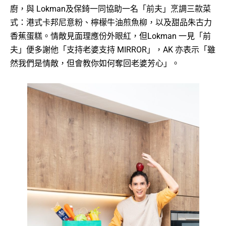
廚，與 Lokman及保錡一同協助一名「前夫」烹調三款菜
式：港式卡邦尼意粉、檸檬牛油煎魚柳，以及甜品朱古力
香蕉蛋糕。情敵見面理應份外眼紅，但Lokman 一見「前
夫」便多謝他「支持老婆支持 MIRROR」，AK 亦表示「雖
然我們是情敵，但會教你如何奪回老婆芳心」。