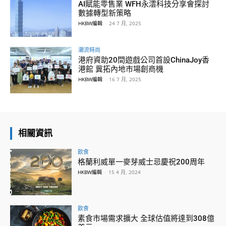
AI賦能零售業 WFH永澐科技分享會探討
數據轉型新策略
HKBW編輯
-
24 7 月, 2025
潮流時尚
港府資助20間遊戲公司首設ChinaJoy香
港館 冀拓內地市場創商機
HKBW編輯
-
16 7 月, 2025
相關資訊
飲食
格蘭利威單一麥芽威士忌慶祝200周年
HKBW編輯
-
15 4 月, 2024
飲食
素食市場需求擴大 全球估值將達到308億