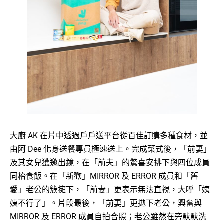
大廚 AK 在片中透過戶戶送平台從百佳訂購多種食材，並
由阿 Dee 化身送餐專員極速送上。完成菜式後，「前妻」
及其女兒獲邀出鏡，在「前夫」的驚喜安排下與四位成員
同枱食飯。在「新歡」MIRROR 及 ERROR 成員和「舊
愛」老公的簇擁下，「前妻」更表示無法直視，大呼「姨
姨不行了」。片段最後，「前妻」更拋下老公，興奮與
MIRROR 及 ERROR 成員自拍合照；老公雖然在旁默默洗