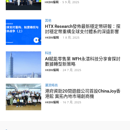
HKBW編輯
-
5 9 月, 2025
其他
HTX Research發佈最新穩定幣研報：探
討穩定幣重構全球支付體系的深遠影響
HKBW編輯
-
1 8 月, 2025
科技
AI賦能零售業 WFH永澐科技分享會探討
數據轉型新策略
HKBW編輯
-
24 7 月, 2025
潮流時尚
港府資助20間遊戲公司首設ChinaJoy香
港館 冀拓內地市場創商機
HKBW編輯
-
16 7 月, 2025