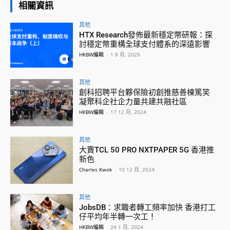
相關資訊
其他
HTX Research發佈最新穩定幣研報：探
討穩定幣重構全球支付體系的深遠影響
HKBW編輯
-
1 8 月, 2025
其他
創科招聘平台夥保險初創推慈善棟篤笑
凝聚科企社企力量共建共融社區
HKBW編輯
-
17 12 月, 2024
其他
大賣TCL 50 PRO NXTPAPER 5G 香港推
新色
Charles Kwok
-
10 12 月, 2024
其他
JobsDB：求職者轉工頻率加快 香港打工
仔平均年半轉一次工！
HKBW編輯
-
24 1 月, 2024