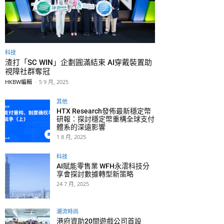
科技
渣打「SC WIN」企劃圓滿結束 AI穿戴裝置助
視障社群奪冠
HKBW編輯
-
5 9 月, 2025
其他
HTX Research發佈最新穩定幣
研報：探討穩定幣重構全球支付
體系的深遠影響
1 8 月, 2025
科技
AI賦能零售業 WFH永澐科技分
享會探討數據轉型新策略
24 7 月, 2025
潮流時尚
港府資助20間遊戲公司首設