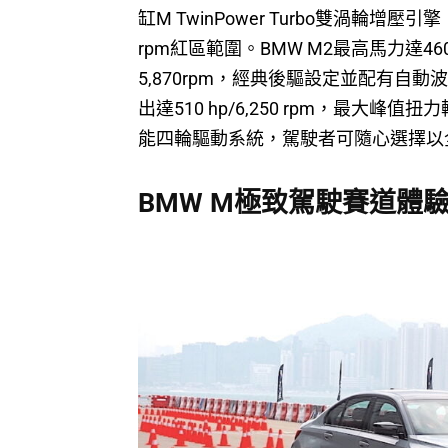
缸M TwinPower Turbo雙渦輪
rpm紅區範圍。BMW M2最高馬力達460 h
5,870rpm，經典後驅設定並配有自動波
出達510 hp/6,250 rpm，最大峰值扭力輸出
能四輪驅動系統，駕駛者可隨心選擇以
BMW M極致駕駛賽道體