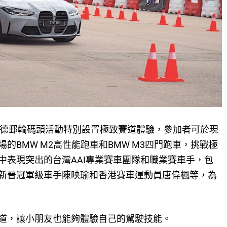
SSION」啟德郵輪碼頭活動特別設置極致賽道體驗，參加者可於現
的BMW M2高性能跑車和BMW M3四門跑車，挑戰極
中表現突出的台灣AAI專業賽車團隊和職業賽車手，包
新晉冠軍級車手陳映瑜和香港賽車運動員唐偉楓等，為
道，讓小朋友也能夠體驗自己的駕駛技能。