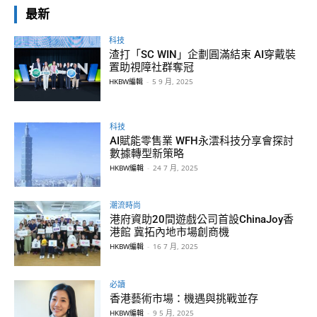
最新
科技
渣打「SC WIN」企劃圓滿結束 AI穿戴裝
置助視障社群奪冠
HKBW編輯
-
5 9 月, 2025
科技
AI賦能零售業 WFH永澐科技分享會探討
數據轉型新策略
HKBW編輯
-
24 7 月, 2025
潮流時尚
港府資助20間遊戲公司首設ChinaJoy香
港館 冀拓內地市場創商機
HKBW編輯
-
16 7 月, 2025
必讀
香港藝術市場：機遇與挑戰並存
HKBW編輯
-
9 5 月, 2025