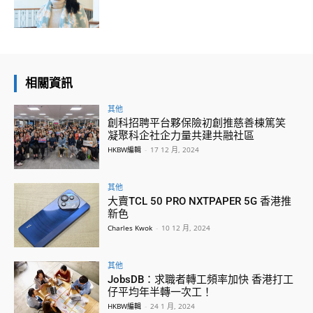
相關資訊
其他
創科招聘平台夥保險初創推慈善棟篤笑
凝聚科企社企力量共建共融社區
HKBW編輯
-
17 12 月, 2024
其他
大賣TCL 50 PRO NXTPAPER 5G 香港推
新色
Charles Kwok
-
10 12 月, 2024
其他
JobsDB：求職者轉工頻率加快 香港打工
仔平均年半轉一次工！
HKBW編輯
-
24 1 月, 2024