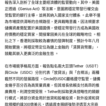
報告深入剖析了全球主要經濟體的監管動向。其中，美國
正透過《Genius Act》等法案，意圖將穩定幣發行權交由
受監管的銀行主導，並將其納入國家支付體系
。此舉不僅
為市場提供清晰的合規路徑，更具戰略意義，因法規要求
儲備資產需配置於美國國債，使穩定幣發行方成為美國政
府債務的穩定買家，間接鞏固美元在全球的戰略地位
。相
比之下，香港則採取較為審慎的發牌制度，預計今年八月
開始實施，將穩定幣定位為鏈上金融的「清算貨幣層」，
鼓勵其嵌入更廣泛的金融生態
。
在市場競爭格局方面，報告點名兩大巨頭Tether（USDT）
與Circle（USDC）分別代表「放貸派」與「合規派」兩種
截然不同的發展路徑
。Circle的USDC嚴格遵守監管，儲備
金幾乎百分百為高質量資產，但其增長依賴支付高昂的推
廣費用，利潤空間受限
。Tether則採取更具侵略性的類銀
行模式，將部分資金用於放貸和股權投資，對外投資和貸
款規模約達300億美元，透過資本捆綁強勢滲透至大宗商