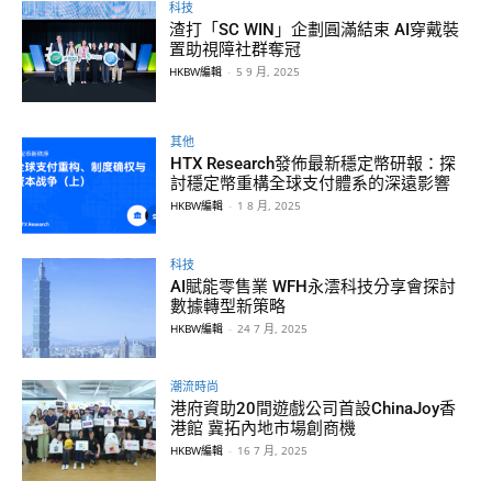
科技
渣打「SC WIN」企劃圓滿結束 AI穿戴裝
置助視障社群奪冠
HKBW編輯
-
5 9 月, 2025
其他
HTX Research發佈最新穩定幣研報：探
討穩定幣重構全球支付體系的深遠影響
HKBW編輯
-
1 8 月, 2025
科技
AI賦能零售業 WFH永澐科技分享會探討
數據轉型新策略
HKBW編輯
-
24 7 月, 2025
潮流時尚
港府資助20間遊戲公司首設ChinaJoy香
港館 冀拓內地市場創商機
HKBW編輯
-
16 7 月, 2025