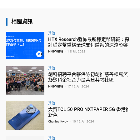
相關資訊
其他
HTX Research發佈最新穩定幣研報：探
討穩定幣重構全球支付體系的深遠影響
HKBW編輯
-
1 8 月, 2025
其他
創科招聘平台夥保險初創推慈善棟篤笑
凝聚科企社企力量共建共融社區
HKBW編輯
-
17 12 月, 2024
其他
大賣TCL 50 PRO NXTPAPER 5G 香港推
新色
Charles Kwok
-
10 12 月, 2024
其他