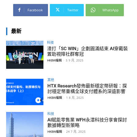
Facebook
Twitter
WhatsApp
最新
科技
渣打「SC WIN」企劃圓滿結束 AI穿戴裝
置助視障社群奪冠
HKBW編輯
-
5 9 月, 2025
其他
HTX Research發佈最新穩定幣研報：探
討穩定幣重構全球支付體系的深遠影響
HKBW編輯
-
1 8 月, 2025
科技
AI賦能零售業 WFH永澐科技分享會探討
數據轉型新策略
HKBW編輯
-
24 7 月, 2025