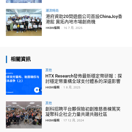
潮流時尚
港府資助20間遊戲公司首設ChinaJoy香
港館 冀拓內地市場創商機
HKBW編輯
-
16 7 月, 2025
相關資訊
其他
HTX Research發佈最新穩定幣研報：探
討穩定幣重構全球支付體系的深遠影響
HKBW編輯
-
1 8 月, 2025
其他
創科招聘平台夥保險初創推慈善棟篤笑
凝聚科企社企力量共建共融社區
HKBW編輯
-
17 12 月, 2024