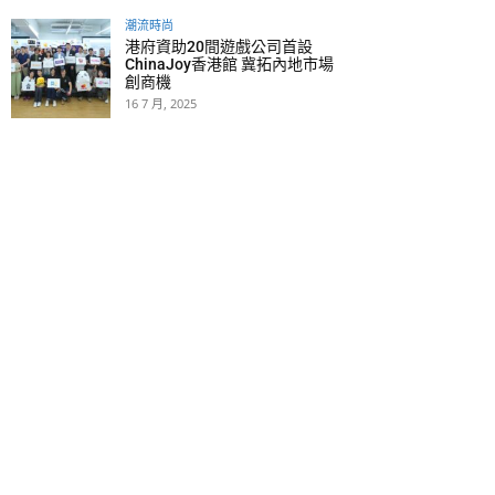
潮流時尚
港府資助20間遊戲公司首設
ChinaJoy香港館 冀拓內地市場
創商機
16 7 月, 2025