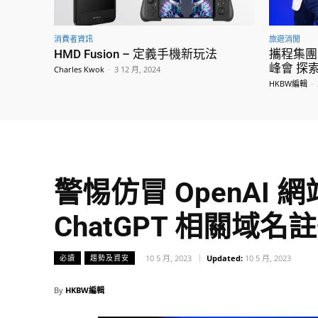
消費者資訊
旅遊消閒
HMD Fusion – 定義手機新玩法
攜程集團E
峰會 探
Charles Kwok
-
3 12 月, 2024
HKBW編輯
-