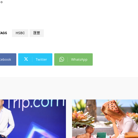
。
TAGS
HSBC
匯豐
cebook
Twitter
WhatsApp