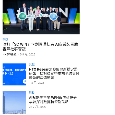
科技
渣打「SC WIN」企劃圓滿結束 AI穿戴裝置助
視障社群奪冠
HKBW編輯
-
5 9 月, 2025
其他
HTX Research發佈最新穩定幣
研報：探討穩定幣重構全球支付
體系的深遠影響
1 8 月, 2025
科技
AI賦能零售業 WFH永澐科技分
享會探討數據轉型新策略
24 7 月, 2025