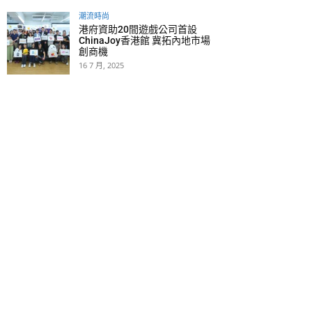
潮流時尚
港府資助20間遊戲公司首設
ChinaJoy香港館 冀拓內地市場
創商機
16 7 月, 2025