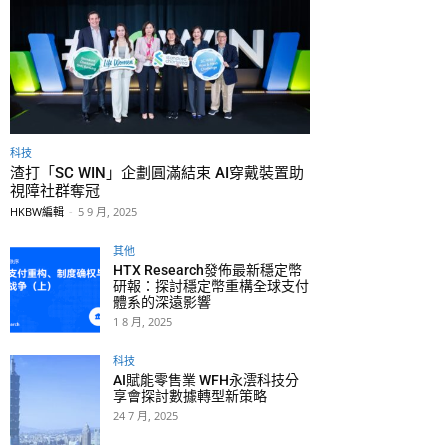
科技
渣打「SC WIN」企劃圓滿結束 AI穿戴裝置助
視障社群奪冠
HKBW編輯
-
5 9 月, 2025
其他
HTX Research發佈最新穩定幣
研報：探討穩定幣重構全球支付
體系的深遠影響
1 8 月, 2025
科技
AI賦能零售業 WFH永澐科技分
享會探討數據轉型新策略
24 7 月, 2025