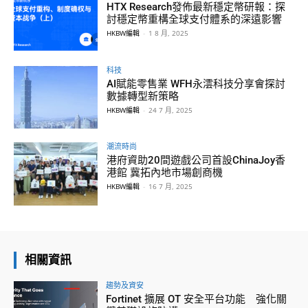
HTX Research發佈最新穩定幣研報：探
討穩定幣重構全球支付體系的深遠影響
HKBW編輯
-
1 8 月, 2025
科技
AI賦能零售業 WFH永澐科技分享會探討
數據轉型新策略
HKBW編輯
-
24 7 月, 2025
潮流時尚
港府資助20間遊戲公司首設ChinaJoy香
港館 冀拓內地市場創商機
HKBW編輯
-
16 7 月, 2025
相關資訊
趨勢及資安
Fortinet 擴展 OT 安全平台功能 強化關