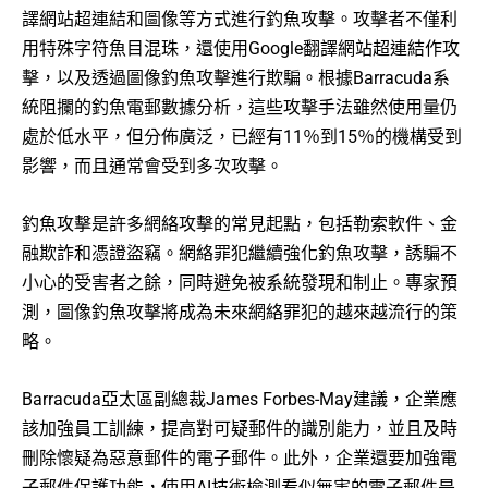
譯網站超連結和圖像等方式進行釣魚攻擊。攻擊者不僅利
用特殊字符魚目混珠，還使用Google翻譯網站超連結作攻
擊，以及透過圖像釣魚攻擊進行欺騙。根據Barracuda系
統阻攔的釣魚電郵數據分析，這些攻擊手法雖然使用量仍
處於低水平，但分佈廣泛，已經有11％到15％的機構受到
影響，而且通常會受到多次攻擊。
釣魚攻擊是許多網絡攻擊的常見起點，包括勒索軟件、金
融欺詐和憑證盜竊。網絡罪犯繼續強化釣魚攻擊，誘騙不
小心的受害者之餘，同時避免被系統發現和制止。專家預
測，圖像釣魚攻擊將成為未來網絡罪犯的越來越流行的策
略。
Barracuda亞太區副總裁James Forbes-May建議，企業應
該加強員工訓練，提高對可疑郵件的識別能力，並且及時
刪除懷疑為惡意郵件的電子郵件。此外，企業還要加強電
子郵件保護功能，使用AI技術檢測看似無害的電子郵件是