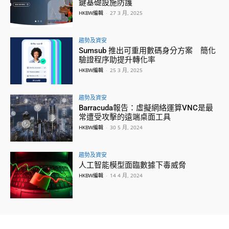
鍵基礎設施防護
HKBW編輯
-
27 3 月, 2025
趨勢及資安
Sumsub 推出可重用數碼身分方案 簡化
驗證程序助提升轉化率
HKBW編輯
-
25 3 月, 2025
趨勢及資安
Barracuda報告：虛擬網絡運算VNC是最
常遭受攻擊的遠端桌面工具
HKBW編輯
-
30 5 月, 2024
趨勢及資安
人工智能模型面臨數據下毒威脅
HKBW編輯
-
14 4 月, 2024