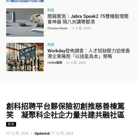
科技
開箱實測｜Jabra Speak2 75雙機駁埋開
會神器 隔八米講嘢都清
Charles Kwok
-
17 4 月, 2025
科技
Workday發佈調查：人才短缺壓力迫使香
港企業擁抱「以技能為本」策略
HKBW編輯
-
21 3 月, 2025