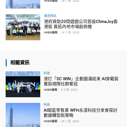
HKBW編輯
-
24 7 月, 2025
潮流時尚
港府資助20間遊戲公司首設ChinaJoy香
港館 冀拓內地市場創商機
HKBW編輯
-
16 7 月, 2025
相關資訊
科技
渣打「SC WIN」企劃圓滿結束 AI穿戴裝
置助視障社群奪冠
HKBW編輯
-
5 9 月, 2025
科技
AI賦能零售業 WFH永澐科技分享會探討
數據轉型新策略
HKBW編輯
-
24 7 月, 2025