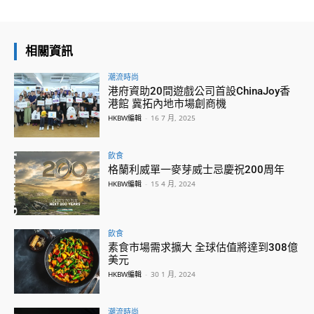
相關資訊
潮流時尚
港府資助20間遊戲公司首設ChinaJoy香
港館 冀拓內地市場創商機
HKBW編輯
-
16 7 月, 2025
飲食
格蘭利威單一麥芽威士忌慶祝200周年
HKBW編輯
-
15 4 月, 2024
飲食
素食市場需求擴大 全球估值將達到308億
美元
HKBW編輯
-
30 1 月, 2024
潮流時尚