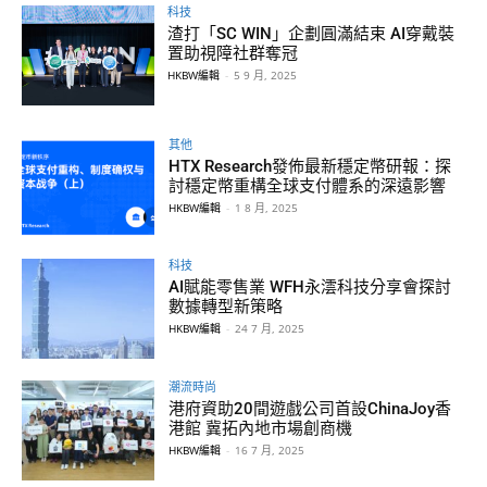
科技
渣打「SC WIN」企劃圓滿結束 AI穿戴裝
置助視障社群奪冠
HKBW編輯
-
5 9 月, 2025
其他
HTX Research發佈最新穩定幣研報：探
討穩定幣重構全球支付體系的深遠影響
HKBW編輯
-
1 8 月, 2025
科技
AI賦能零售業 WFH永澐科技分享會探討
數據轉型新策略
HKBW編輯
-
24 7 月, 2025
潮流時尚
港府資助20間遊戲公司首設ChinaJoy香
港館 冀拓內地市場創商機
HKBW編輯
-
16 7 月, 2025