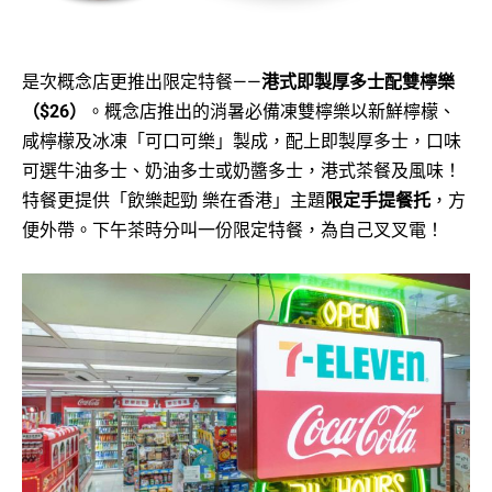
是次概念店更推出限定特餐——
港式即製厚多士配雙檸樂
（$26）
。概念店推出的消暑必備凍雙檸樂以新鮮檸檬、
咸檸檬及冰凍「可口可樂」製成，配上即製厚多士，口味
可選牛油多士、奶油多士或奶醬多士，港式茶餐及風味！
特餐更提供「飲樂起勁 樂在香港」主題
限定手提餐托
，方
便外帶。下午茶時分叫一份限定特餐，為自己叉叉電！