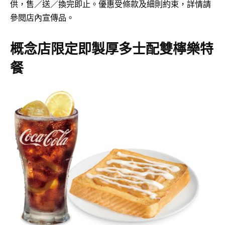
供，售／送／換完即止。優惠受條款及細則約束，詳情請
參閱店內宣傳品。
概念店限定即製厚多士配雙檸樂特
餐