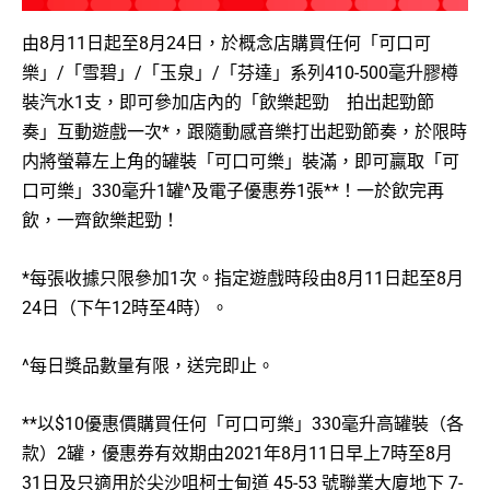
由8月11日起至8月24日，於概念店購買任何「可口可
樂」/「雪碧」/「玉泉」/「芬達」系列410-500毫升膠樽
裝汽水1支，即可參加店內的「飲樂起勁 拍出起勁節
奏」互動遊戲一次*，跟隨動感音樂打出起勁節奏，於限時
内將螢幕左上角的罐裝「可口可樂」裝滿，即可贏取「可
口可樂」330毫升1罐^及電子優惠券1張**！一於飲完再
飲，一齊飲樂起勁！
*每張收據只限參加1次。指定遊戲時段由8月11日起至8月
24日（下午12時至4時）。
^每日獎品數量有限，送完即止。
**以$10優惠價購買任何「可口可樂」330毫升高罐裝（各
款）2罐，優惠券有效期由2021年8月11日早上7時至8月
31日及只適用於尖沙咀柯士甸道 45-53 號聯業大廈地下 7-