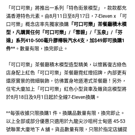
「可口可樂」將推出一系列「特色街景模型」，款款都充
滿香港特色元素。由8月11日至8月17日，7-Eleven x 「可
口可樂」概念店率先獨家換購
「可口可樂」茶餐廳積木模
型，凡購買任何「可口可樂」/「雪碧」/「玉泉」/「芬
達」系列410-500毫升膠樽裝汽水4支，加$49即可換購1
件^^
。數量有限，換完即止。
「可口可樂」茶餐廳積木模型造型精美，以懷舊復古綠色
店身配上紅色「可口可樂」茶餐廳霓虹燈招牌，內部更有
還原實景的微細裝飾，彷彿置身地道港式茶餐廳！另外，
住宅大廈加上「可口可樂」紅色小型貨車及雜貨店模型將
於8月18日及9月1日起於全線7-Eleven換購。
^^每張收據只限換購1 件。換購品數量有限，換完即止。
以上全部或部分優惠只適用於九龍尖沙咀柯士甸道 45-53
號聯業大廈地下 A 舖。貨品數量有限，只限於指定店舖提