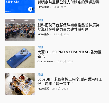
討穩定幣重構全球支付體系的深遠影響
HKBW編輯
-
1 8 月, 2025
其他
創科招聘平台夥保險初創推慈善棟篤笑
凝聚科企社企力量共建共融社區
HKBW編輯
-
17 12 月, 2024
其他
大賣TCL 50 PRO NXTPAPER 5G 香港推
新色
Charles Kwok
-
10 12 月, 2024
其他
JobsDB：求職者轉工頻率加快 香港打工
仔平均年半轉一次工！
HKBW編輯
-
24 1 月, 2024