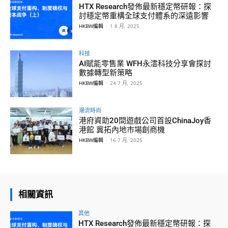
HTX Research發佈最新穩定幣研報：探
討穩定幣重構全球支付體系的深遠影響
HKBW編輯
-
1 8 月, 2025
科技
AI賦能零售業 WFH永澐科技分享會探討
數據轉型新策略
HKBW編輯
-
24 7 月, 2025
潮流時尚
港府資助20間遊戲公司首設ChinaJoy香
港館 冀拓內地市場創商機
HKBW編輯
-
16 7 月, 2025
相關資訊
其他
HTX Research發佈最新穩定幣研報：探