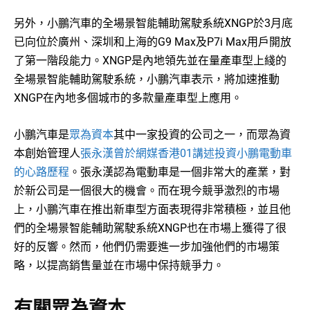
另外，小鵬汽車的全場景智能輔助駕駛系統XNGP於3月底
已向位於廣州、深圳和上海的G9 Max及P7i Max用戶開放
了第一階段能力。XNGP是內地領先並在量產車型上綫的
全場景智能輔助駕駛系統，小鵬汽車表示，將加速推動
XNGP在內地多個城市的多款量產車型上應用。
小鵬汽車是
眾為資本
其中一家投資的公司之一，而眾為資
本創始管理人
張永漢曾於網媒香港01講述投資小鵬電動車
的心路歷程
。張永漢認為電動車是一個非常大的產業，對
於新公司是一個很大的機會。而在現今競爭激烈的市場
上，小鵬汽車在推出新車型方面表現得非常積極，並且他
們的全場景智能輔助駕駛系統XNGP也在市場上獲得了很
好的反響。然而，他們仍需要進一步加強他們的市場策
略，以提高銷售量並在市場中保持競爭力。
有關眾為資本