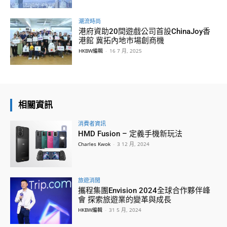
潮流時尚
港府資助20間遊戲公司首設ChinaJoy香
港館 冀拓內地市場創商機
HKBW編輯
-
16 7 月, 2025
相關資訊
消費者資訊
HMD Fusion – 定義手機新玩法
Charles Kwok
-
3 12 月, 2024
旅遊消閒
攜程集團Envision 2024全球合作夥伴峰
會 探索旅遊業的變革與成長
HKBW編輯
-
31 5 月, 2024