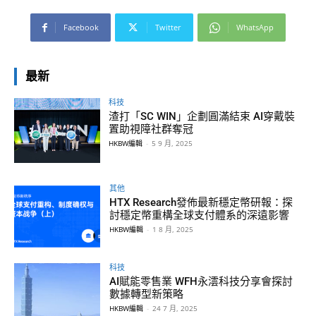
Facebook
Twitter
WhatsApp
最新
科技
渣打「SC WIN」企劃圓滿結束 AI穿戴裝
置助視障社群奪冠
HKBW編輯
-
5 9 月, 2025
其他
HTX Research發佈最新穩定幣研報：探
討穩定幣重構全球支付體系的深遠影響
HKBW編輯
-
1 8 月, 2025
科技
AI賦能零售業 WFH永澐科技分享會探討
數據轉型新策略
HKBW編輯
-
24 7 月, 2025