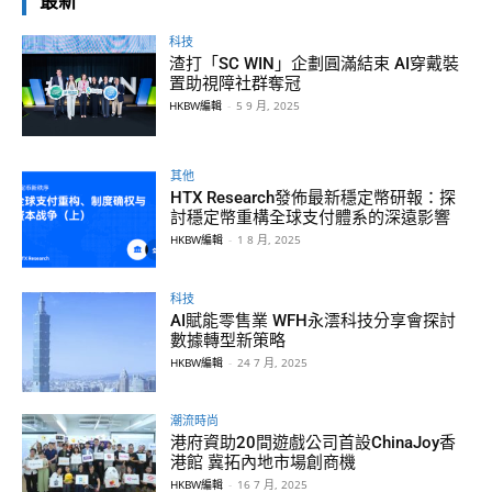
最新
科技
渣打「SC WIN」企劃圓滿結束 AI穿戴裝
置助視障社群奪冠
HKBW編輯
-
5 9 月, 2025
其他
HTX Research發佈最新穩定幣研報：探
討穩定幣重構全球支付體系的深遠影響
HKBW編輯
-
1 8 月, 2025
科技
AI賦能零售業 WFH永澐科技分享會探討
數據轉型新策略
HKBW編輯
-
24 7 月, 2025
潮流時尚
港府資助20間遊戲公司首設ChinaJoy香
港館 冀拓內地市場創商機
HKBW編輯
-
16 7 月, 2025