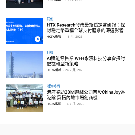
其他
HTX Research發佈最新穩定幣研報：探
討穩定幣重構全球支付體系的深遠影響
HKBW編輯
-
1 8 月, 2025
科技
AI賦能零售業 WFH永澐科技分享會探討
數據轉型新策略
HKBW編輯
-
24 7 月, 2025
潮流時尚
港府資助20間遊戲公司首設ChinaJoy香
港館 冀拓內地市場創商機
HKBW編輯
-
16 7 月, 2025