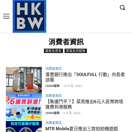
消費者資訊
趨勢及資安
雲端及伺服器
消費者資訊
滙豐銀行推出「SOULFULL 行動」向長者
送暖
HKBW編輯
-
13 9 月, 2023
消費者資訊
【集運鬥平？】菜鳥推出6元人民幣跨境
運費到港服務
HKBW編輯
-
5 9 月, 2023
消費者資訊
MTR Mobile夏日推出三款拍拍機遊戲