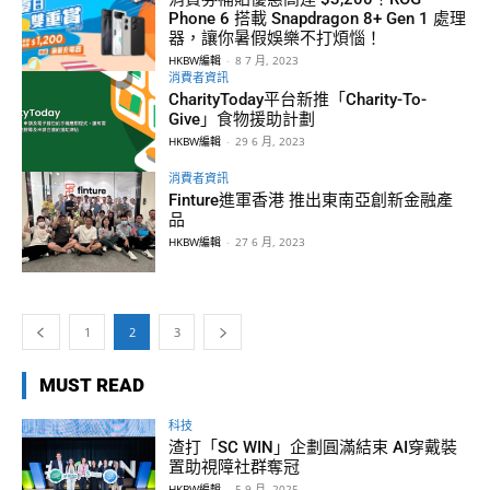
Phone 6 搭載 Snapdragon 8+ Gen 1 處理
器，讓你暑假娛樂不打煩惱！
HKBW編輯
-
8 7 月, 2023
消費者資訊
CharityToday平台新推「Charity-To-
Give」食物援助計劃
HKBW編輯
-
29 6 月, 2023
消費者資訊
Finture進軍香港 推出東南亞創新金融產
品
HKBW編輯
-
27 6 月, 2023
1
2
3
MUST READ
科技
渣打「SC WIN」企劃圓滿結束 AI穿戴裝
置助視障社群奪冠
HKBW編輯
-
5 9 月, 2025