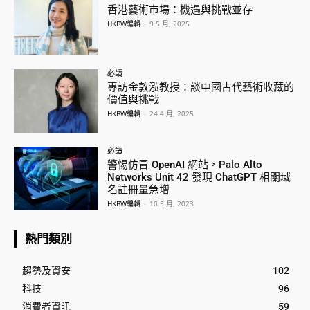
香港藝術市場：機遇與挑戰並存
HKBW編輯
-
9 5 月, 2025
必讀
專訪金敦泓教授：談中國古代藝術收藏的
價值與挑戰
HKBW編輯
-
24 4 月, 2025
必讀
警惕仿冒 OpenAI 網站，Palo Alto
Networks Unit 42 發現 ChatGPT 相關域
名註冊量急增
HKBW編輯
-
10 5 月, 2023
熱門類別
趨勢及資安
102
科技
96
消費者資訊
59