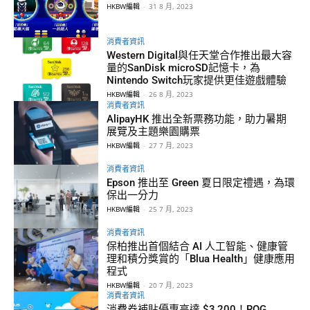
HKBW編輯
-
31 8 月, 2023
消費者資訊
Western Digital與任天堂合作推出最大容
量的SanDisk microSD記憶卡，為
Nintendo Switch玩家提供更佳遊戲體驗
HKBW編輯
-
26 8 月, 2023
消費者資訊
AlipayHK 推出全新票務功能，助力暑期
展覽及主題樂園購票
HKBW編輯
-
27 7 月, 2023
消費者資訊
Epson 推出至 Green 夏日限定禮遇，為環
保出一分力
HKBW編輯
-
25 7 月, 2023
消費者資訊
保柏推出首個結合 AI 人工智能、健康管
理和積分獎賞的「Blua Health」健康應用
程式
HKBW編輯
-
20 7 月, 2023
消費者資訊
消費券補貼優惠高達 $3,200！ROG