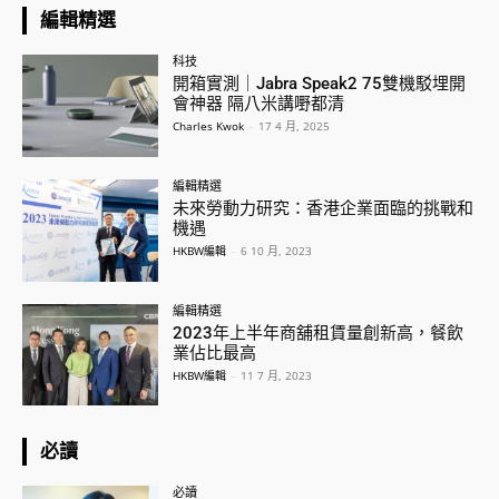
編輯精選
科技
開箱實測｜Jabra Speak2 75雙機駁埋開
會神器 隔八米講嘢都清
Charles Kwok
-
17 4 月, 2025
編輯精選
未來勞動力研究：香港企業面臨的挑戰和
機遇
HKBW編輯
-
6 10 月, 2023
編輯精選
2023年上半年商舖租賃量創新高，餐飲
業佔比最高
HKBW編輯
-
11 7 月, 2023
必讀
必讀