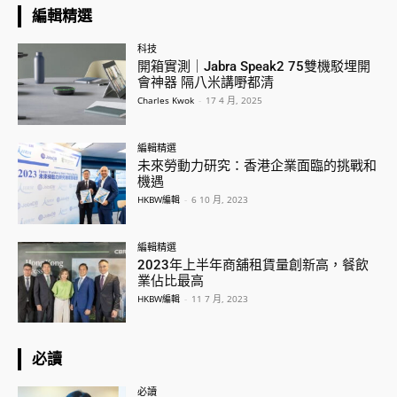
編輯精選
科技
開箱實測｜Jabra Speak2 75雙機駁埋開
會神器 隔八米講嘢都清
Charles Kwok
-
17 4 月, 2025
編輯精選
未來勞動力研究：香港企業面臨的挑戰和
機遇
HKBW編輯
-
6 10 月, 2023
編輯精選
2023年上半年商舖租賃量創新高，餐飲
業佔比最高
HKBW編輯
-
11 7 月, 2023
必讀
必讀