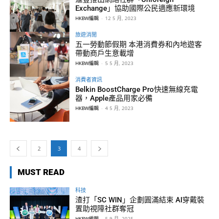
Exchange」協助國際公民適應新環境
HKBW編輯
-
12 5 月, 2023
旅遊消閒
五一勞動節假期 本港消費券和內地遊客
帶動商戶生意載增
HKBW編輯
-
5 5 月, 2023
消費者資訊
Belkin BoostCharge Pro快速無線充電
器，Apple產品用家必備
HKBW編輯
-
4 5 月, 2023
2
3
4
MUST READ
科技
渣打「SC WIN」企劃圓滿結束 AI穿戴裝
置助視障社群奪冠
HKBW編輯
-
5 9 月, 2025