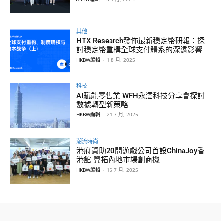
其他
HTX Research發佈最新穩定幣研報：探
討穩定幣重構全球支付體系的深遠影響
HKBW編輯
-
1 8 月, 2025
科技
AI賦能零售業 WFH永澐科技分享會探討
數據轉型新策略
HKBW編輯
-
24 7 月, 2025
潮流時尚
港府資助20間遊戲公司首設ChinaJoy香
港館 冀拓內地市場創商機
HKBW編輯
-
16 7 月, 2025