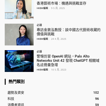
香港藝術市場：機遇與挑戰並存
HKBW編輯
-
9 5 月, 2025
必讀
專訪金敦泓教授：談中國古代藝術收藏的
價值與挑戰
HKBW編輯
-
24 4 月, 2025
必讀
警惕仿冒 OpenAI 網站，Palo Alto
Networks Unit 42 發現 ChatGPT 相關域
名註冊量急增
HKBW編輯
-
10 5 月, 2023
熱門類別
趨勢及資安
102
科技
96
消費者資訊
59