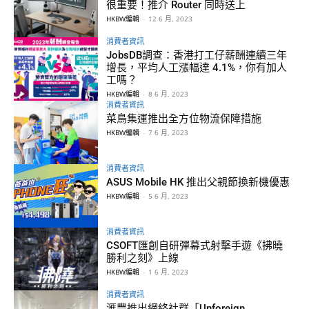
很重要！推介 Router 同時送上
HKBW編輯
-
12 6 月, 2023
消費者資訊
JobsDB調查：香港打工仔薪酬連續三年
增長，平均人工漲幅達 4.1%，你有加人
工嗎？
HKBW編輯
-
8 6 月, 2023
消費者資訊
菜鳥集運推出全方位物流保障措施
HKBW編輯
-
7 6 月, 2023
消費者資訊
ASUS Mobile HK 推出父親節換新機優惠
HKBW編輯
-
5 6 月, 2023
消費者資訊
CSOFT匯創自研彈幕式射擊手遊《拂曉
勝利之刻》上線
HKBW編輯
-
1 6 月, 2023
消費者資訊
滙豐推出網絡社群「Unforeign