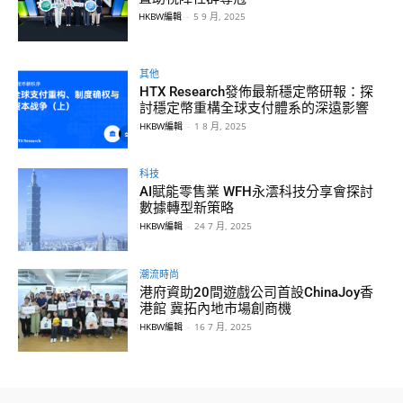
HKBW編輯
-
5 9 月, 2025
其他
HTX Research發佈最新穩定幣研報：探
討穩定幣重構全球支付體系的深遠影響
HKBW編輯
-
1 8 月, 2025
科技
AI賦能零售業 WFH永澐科技分享會探討
數據轉型新策略
HKBW編輯
-
24 7 月, 2025
潮流時尚
港府資助20間遊戲公司首設ChinaJoy香
港館 冀拓內地市場創商機
HKBW編輯
-
16 7 月, 2025