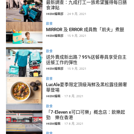
最新調查：九成打工一族希望獲得每日膳
食津貼
HKBW編輯部
-
24 9 月, 2021
飲食
MIRROR 及 ERROR 成員教「前夫」煮餸
HKBW編輯部
-
15 9 月, 2021
飲食
送外賣成新出路？95%送餐專員享受自主
送餐工作的彈性
HKBW編輯部
-
15 9 月, 2021
飲食
LucAle夏季限定頂級海鮮及黑松露佳餚奢
華登場
HKBW編輯
-
17 8 月, 2021
飲食
「7-Eleven x可口可樂」概念店：飲樂起
勁 樂在香港
HKBW編輯
-
17 8 月, 2021
飲食