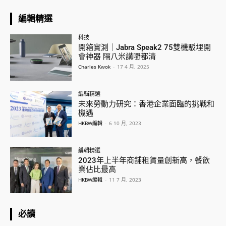
編輯精選
科技
開箱實測｜Jabra Speak2 75雙機駁埋開
會神器 隔八米講嘢都清
Charles Kwok
-
17 4 月, 2025
編輯精選
未來勞動力研究：香港企業面臨的挑戰和
機遇
HKBW編輯
-
6 10 月, 2023
編輯精選
2023年上半年商舖租賃量創新高，餐飲
業佔比最高
HKBW編輯
-
11 7 月, 2023
必讀