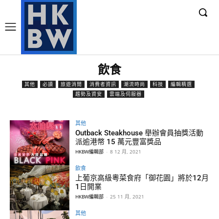
飲食
其他
必讀
旅遊消閒
消費者資訊
潮流時尚
科技
編輯精選
趨勢及資安
雲端及伺服器
其他
Outback Steakhouse 舉辦會員抽獎活動
派逾港幣 15 萬元豐富獎品
HKBW編輯部
-
8 12 月, 2021
飲食
上葡京高級粵菜食府「御花園」將於12月
1日開業
HKBW編輯部
-
25 11 月, 2021
其他