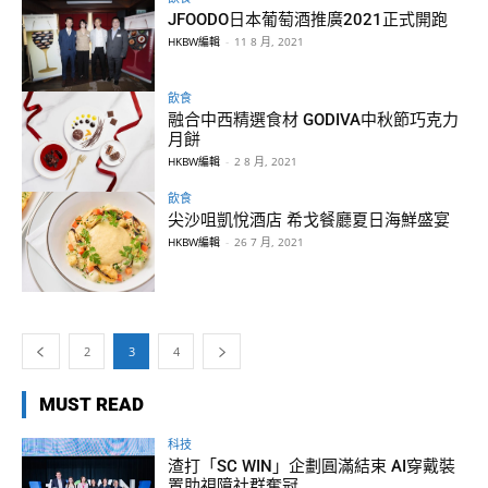
JFOODO日本葡萄酒推廣2021正式開跑
HKBW編輯
-
11 8 月, 2021
飲食
融合中西精選食材 GODIVA中秋節巧克力
月餅
HKBW編輯
-
2 8 月, 2021
飲食
尖沙咀凱悅酒店 希戈餐廳夏日海鮮盛宴
HKBW編輯
-
26 7 月, 2021
2
3
4
MUST READ
科技
渣打「SC WIN」企劃圓滿結束 AI穿戴裝
置助視障社群奪冠