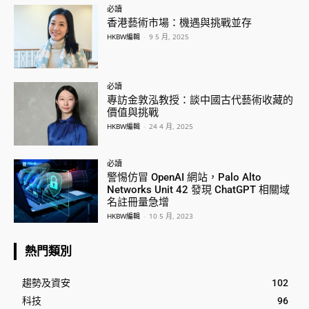
必讀
香港藝術市場：機遇與挑戰並存
HKBW編輯
-
9 5 月, 2025
必讀
專訪金敦泓教授：談中國古代藝術收藏的
價值與挑戰
HKBW編輯
-
24 4 月, 2025
必讀
警惕仿冒 OpenAI 網站，Palo Alto
Networks Unit 42 發現 ChatGPT 相關域
名註冊量急增
HKBW編輯
-
10 5 月, 2023
熱門類別
趨勢及資安
102
科技
96