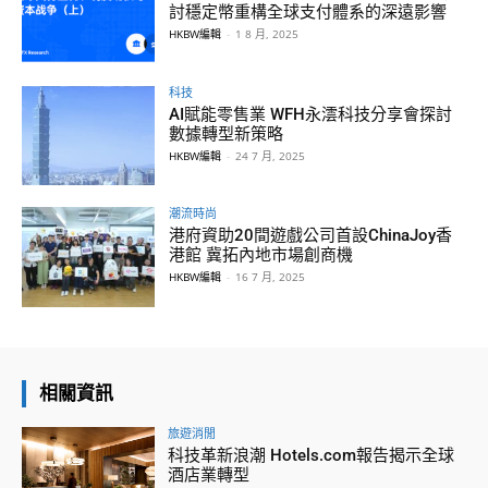
討穩定幣重構全球支付體系的深遠影響
HKBW編輯
-
1 8 月, 2025
科技
AI賦能零售業 WFH永澐科技分享會探討
數據轉型新策略
HKBW編輯
-
24 7 月, 2025
潮流時尚
港府資助20間遊戲公司首設ChinaJoy香
港館 冀拓內地市場創商機
HKBW編輯
-
16 7 月, 2025
相關資訊
旅遊消閒
科技革新浪潮 Hotels.com報告揭示全球
酒店業轉型