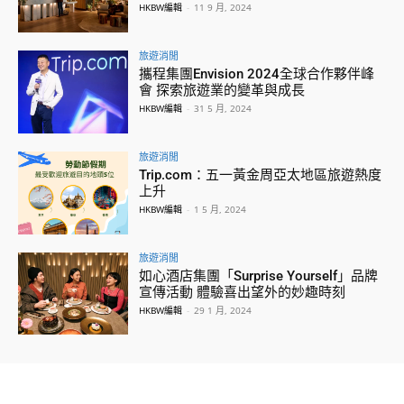
HKBW編輯
-
11 9 月, 2024
旅遊消閒
攜程集團Envision 2024全球合作夥伴峰
會 探索旅遊業的變革與成長
HKBW編輯
-
31 5 月, 2024
旅遊消閒
Trip.com：五一黃金周亞太地區旅遊熱度
上升
HKBW編輯
-
1 5 月, 2024
旅遊消閒
如心酒店集團「Surprise Yourself」品牌
宣傳活動 體驗喜出望外的妙趣時刻
HKBW編輯
-
29 1 月, 2024